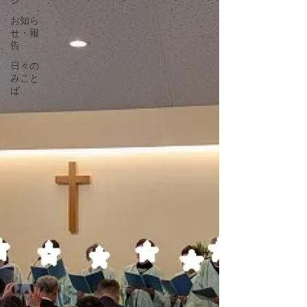
ジ
お知ら
せ・報
告
日々の
みこと
ば