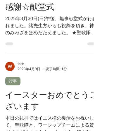
行事
感謝☆献堂式
2025年3月30日(日)午後、無事献堂式が行わ
れました。諸先生方からも祝辞を頂き、神様
のみわざをほめたたえました。 ★聖歌隊賛
美 ★設計事務所・工務店の方に感謝状 ★記
念品のクリアファイルに掲載された新会堂写
真
faith
2023年4月9日
読了時間: 1分
行事
イースターおめでとうご
ざいます
本日の礼拝ではイエス様の復活をお祝いし