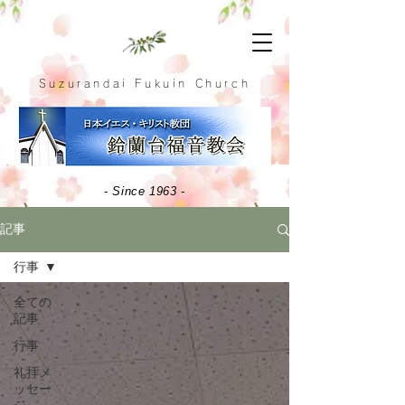
Suzurandai Fukuin Church
- Since 1963 -
記事
行事
全ての
記事
行事
礼拝メ
ッセー