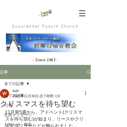
Suzurandai Fukuin Church
- Since 1963 -
記事
全ての記事
faith
全ての記事
2025年11月30日
読了時間: 1分
クリスマスを待ち望む
行事
11月第5週から、アドベント(クリスマ
礼拝メッセージ
スを待ち望む)が始まり、リースやクリ
お知らせ・報告
スマスツリーなどが飾られました。