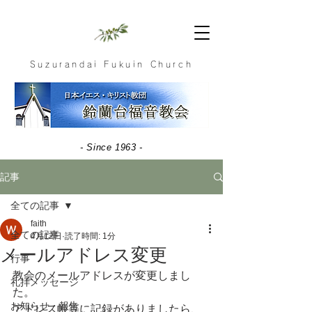
Suzurandai Fukuin Church
- Since 1963 -
記事
全ての記事
faith
全ての記事
4月12日
読了時間: 1分
メールアドレス変更
行事
教会のメールアドレスが変更しまし
礼拝メッセージ
た。
お知らせ・報告
アドレス帳等に記録がありましたら、