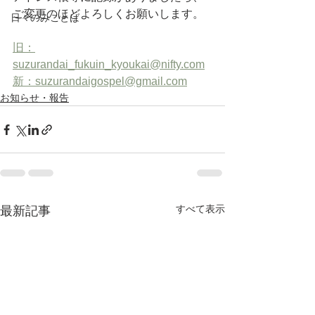
ご変更のほどよろしくお願いします。
日々のみことば
旧：
suzurandai_fukuin_kyoukai@nifty.com
新：suzurandaigospel@gmail.com
お知らせ・報告
すべて表示
最新記事