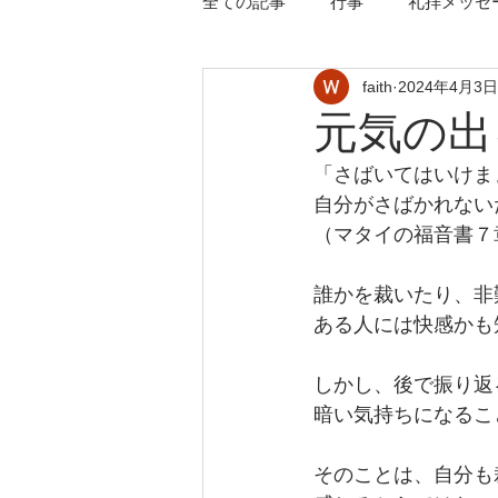
全ての記事
行事
礼拝メッセ
faith
2024年4月3日
元気の出
「さばいてはいけま
自分がさばかれない
（マタイの福音書７
誰かを裁いたり、非
ある人には快感かも
しかし、後で振り返
暗い気持ちになるこ
そのことは、自分も