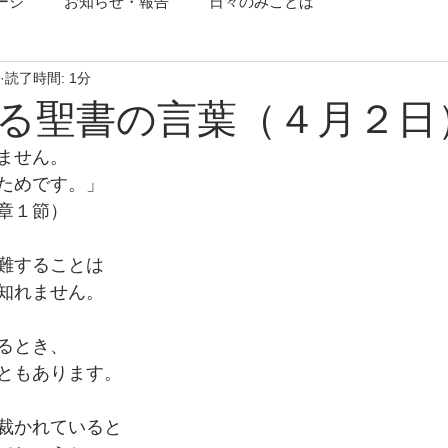
ージ
お知らせ・報告
日々のみことば
読了時間: 1分
る聖書の言葉（４月２日
ません。
ためです。」
章１節）
難することは
知れません。
るとき、
ともあります。
裁かれていると