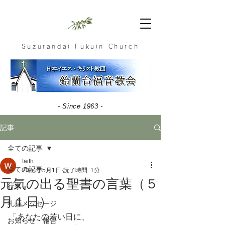
Suzurandai Fukuin Church
- Since 1963 -
記事
全ての記事
faith
全ての記事
2024年5月1日
読了時間: 1分
元気の出る聖書の言葉（５
行事
月１日）
礼拝メッセージ
「あなたの若い日に、
お知らせ・報告