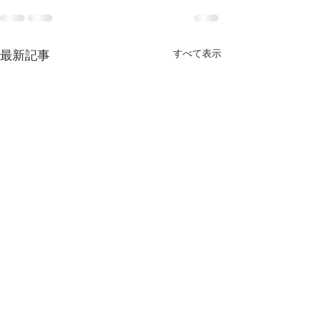
すべて表示
最新記事
元気の出る聖書の言葉
元気の出る聖書