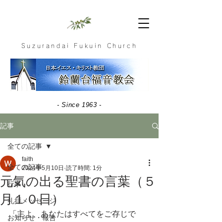
Suzurandai Fukuin Church
- Since 1963 -
記事
全ての記事
faith
全ての記事
2024年5月10日
読了時間: 1分
元気の出る聖書の言葉（５
行事
月１０日）
礼拝メッセージ
「主よ、あなたはすべてをご存じで
お知らせ・報告