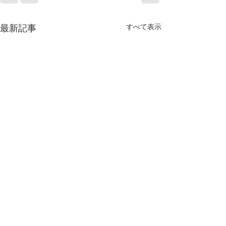
すべて表示
最新記事
元気の出る聖書の言葉
元気の出る聖書
（６月７日）
（６月６日）