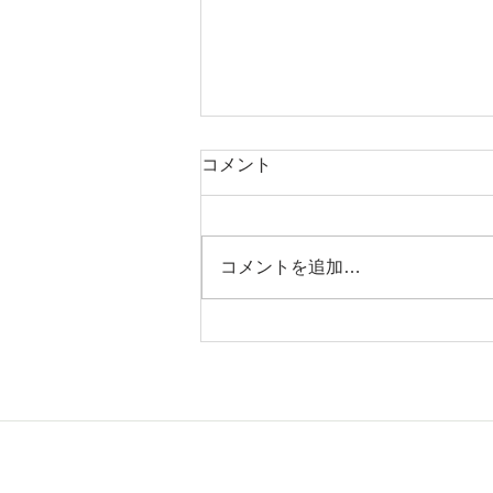
元気の出る聖書の言葉（６月
コメント
８日）
「主が苦しみの日に 私を隠れ場
に隠し、 その幕屋のひそかな所
コメントを追加…
に 私をかくまい 岩の上に私を上
げてくださるからだ。」 （詩篇
２７篇５節） この世には多くの
誘惑があり、 また日本は地震国
でもあるので、 自然災害にあう
危険性があります。 そのことを
思うと...