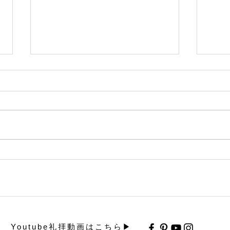
元気の出る聖書の言葉（６月
元気
７日）
６日
「夜明けが近づいたころ、 イエ
「神
スは湖の上を歩いて 弟子たちの
くだ
ところに来られた。」 （マタイ
３節
の福音書１４章２５節） 主イエ
けて
スが湖の上を歩かれたことも も
をさ
ちろん驚くことではありますが、
され
弟子たちのところに来たことが大
ので
切です。 主の臨在がないと思わ
さい
れるときにも...
歩みの
Youtube礼拝動画はこちら▶