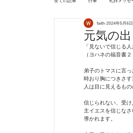
全ての記事
行事
礼拝メッセ
faith
2024年5月6日
元気の出
「見ないで信じる人
（ヨハネの福音書２
弟子のトマスに言っ
時おり胸につきさす
人は目に見えるもの
信じられない、受け
主イエスを信じなさ
導かれます。