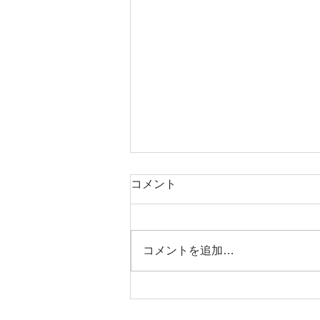
元気の出る聖書の言葉（６月
コメント
８日）
「主が苦しみの日に 私を隠れ場
に隠し、 その幕屋のひそかな所
コメントを追加…
に 私をかくまい 岩の上に私を上
げてくださるからだ。」 （詩篇
２７篇５節） この世には多くの
誘惑があり、 また日本は地震国