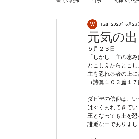
全ての記事
行事
礼拝メッセ
faith
2023年5月23
元気の出
５月２３日
「しかし　主の恵み
とこしえからとこし
主を恐れる者の上に
（詩篇１０３篇１７
ダビデの信仰は、い
はぐくまれてきてい
王となっても主を恐
謙遜な王でありまし