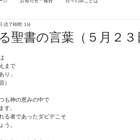
ージ
お知らせ・報告
日々のみことば
日
読了時間: 1分
る聖書の言葉（５月２３
は
えまで
あり」
節） 
つも神の恵みの中で
ます。
れる者であったダビデこそ
ょう。