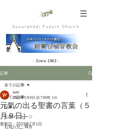
Suzurandai Fukuin Church
- Since 1963 -
記事
全ての記事
faith
全ての記事
2023年5月9日
読了時間: 1分
元気の出る聖書の言葉（５
行事
月９日）
礼拝メッセージ
更新日：
2023年7月1日
お知らせ・報告