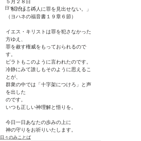
５月２８日
日々のみことば
「私にはこの人に罪を見出せない。」
（ヨハネの福音書１９章６節）
イエス・キリストは罪を犯さなかった
方ゆえ、
罪を赦す権威をもっておられるので
す。
ピラトもこのように言われたのです。
冷静にみて誰しもそのように思えるこ
とが、
群衆の中では「十字架につけろ」と声
を出した
のです。
いつも正しい神理解と悟りを。
今日一日あなたの歩みの上に
神の守りをお祈りいたします。
日々のみことば