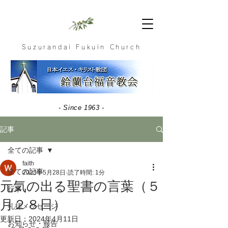
Suzurandai Fukuin Church
- Since 1963 -
記事
全ての記事
faith
全ての記事
2023年5月28日
読了時間: 1分
元気の出る聖書の言葉（５
行事
月２８日）
礼拝メッセージ
更新日：
2024年4月11日
お知らせ・報告