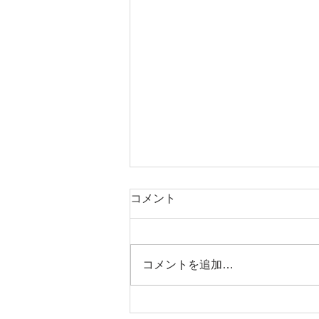
元気の出る聖書の言葉（６月
コメント
８日）
「主が苦しみの日に 私を隠れ場
に隠し、 その幕屋のひそかな所
コメントを追加…
に 私をかくまい 岩の上に私を上
げてくださるからだ。」 （詩篇
２７篇５節） この世には多くの