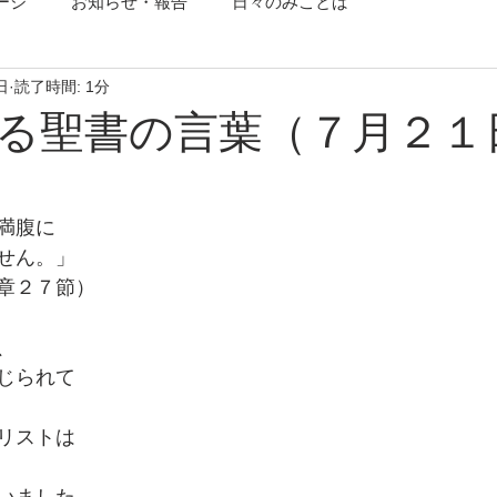
ージ
お知らせ・報告
日々のみことば
日
読了時間: 1分
る聖書の言葉（７月２１
満腹に
せん。」
章２７節）
、
じられて
リストは