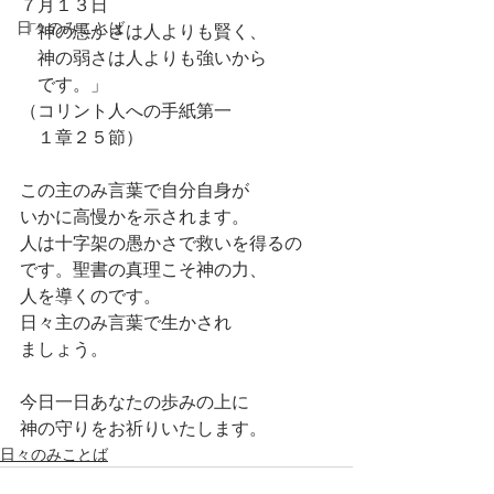
７月１３日
日々のみことば
「神の愚かさは人よりも賢く、
　神の弱さは人よりも強いから
　です。」
（コリント人への手紙第一
　１章２５節）
この主のみ言葉で自分自身が
いかに高慢かを示されます。
人は十字架の愚かさで救いを得るの
です。聖書の真理こそ神の力、
人を導くのです。
日々主のみ言葉で生かされ
ましょう。
今日一日あなたの歩みの上に
神の守りをお祈りいたします。
日々のみことば