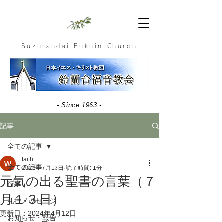
Suzurandai Fukuin Church
- Since 1963 -
記事
全ての記事
faith
全ての記事
2023年7月13日
読了時間: 1分
元気の出る聖書の言葉（７
行事
月１３日）
礼拝メッセージ
更新日：
2024年4月12日
お知らせ・報告