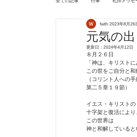
全ての記事
行事
礼拝メッセ
faith
2023年8月26
元気の出
更新日：
2024年4月12日
８月２６日
「神は、キリストに
この世をご自分と和
（コリント人への手
第二５章１９節）
イエス・キリストの
十字架と復活により
この世界は
神と和解していると