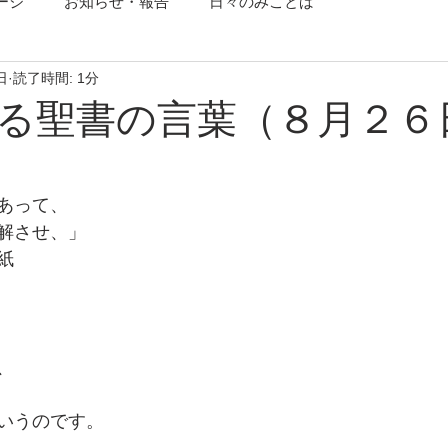
ージ
お知らせ・報告
日々のみことば
日
読了時間: 1分
る聖書の言葉（８月２６
あって、
解させ、」
紙
、
いうのです。