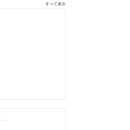
すべて表示
の出る聖書の言葉（６月
）
よ 私を探り 私の心を知って