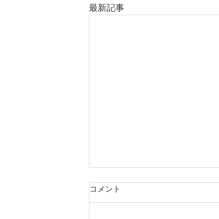
最新記事
元気の出る聖書の言葉（６月
コメント
８日）
「主が苦しみの日に 私を隠れ場