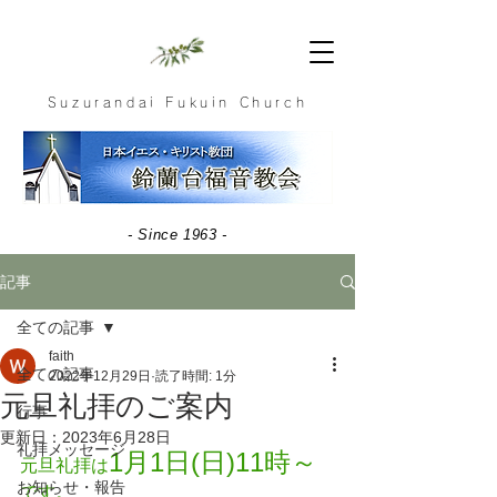
Suzurandai Fukuin Church
- Since 1963 -
記事
全ての記事
faith
全ての記事
2022年12月29日
読了時間: 1分
元旦礼拝のご案内
行事
更新日：
2023年6月28日
礼拝メッセージ
1月1日(日)11時～ 
元旦礼拝は
お知らせ・報告
です。