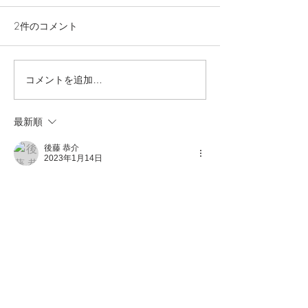
2026年4月1日付で主管牧師
2件のコメント
が異動となりました。 宮崎浩
師・友子師は長野県の塩尻教
会へ赴任され、 当教会には
クリスマスのお
イ・スノ師とファン・スイン
コメントを追加…
師が赴任されました。 宮崎牧
師夫妻の12年間の長きにわた
最新順
るお働きに感謝するととも
に、 鈴蘭台福音教会の新しい
後藤 恭介
歩みのためにお祈り頂ければ
2023年1月14日
感謝です。