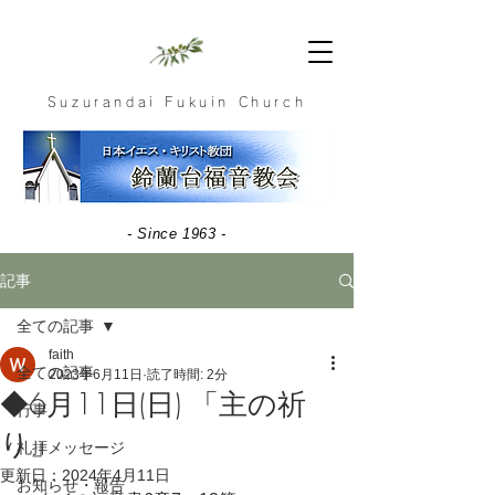
Suzurandai Fukuin Church
- Since 1963 -
記事
全ての記事
faith
全ての記事
2023年6月11日
読了時間: 2分
◆6月11日(日) 「主の祈
行事
り」
礼拝メッセージ
更新日：
2024年4月11日
お知らせ・報告